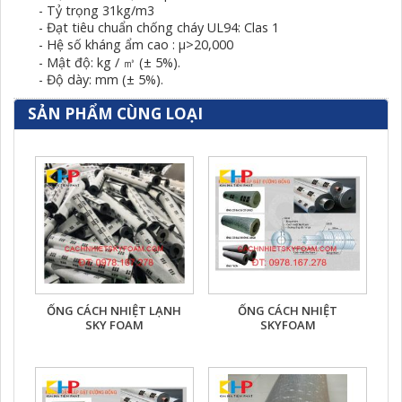
- Tỷ trọng 31kg/m3
- Đạt tiêu chuẩn chống cháy UL94: Clas 1
- Hệ số kháng ẩm cao : µ>20,000
- Mật độ: kg / ㎥ (± 5%).
- Độ dày: mm (± 5%).
SẢN PHẨM CÙNG LOẠI
ỐNG CÁCH NHIỆT LẠNH
ỐNG CÁCH NHIỆT
SKY FOAM
SKYFOAM