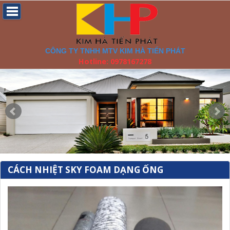
CÔNG TY TNHH MTV KIM HÀ TIẾN PHÁT
Hotline: 0978167278
CÁCH NHIỆT SKY FOAM DẠNG ỐNG