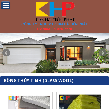
CÔNG TY TNHH MTV KIM HÀ TIẾN PHÁT
Hotline: 0978167278
BÔNG THỦY TINH (GLASS WOOL)