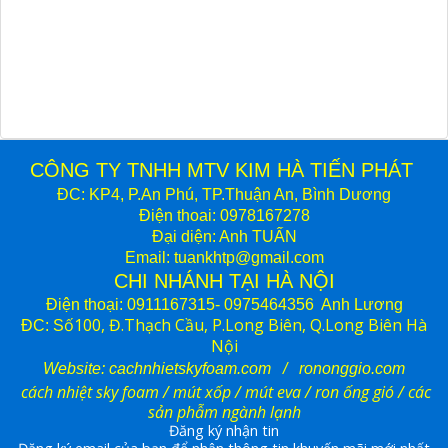
CÔNG TY TNHH MTV KIM HÀ TIẾN PHÁT
ĐC: KP4, P.An Phú, TP.Thuận An, Bình Dương
Điện thoai: 0978167278
Đại diện: Anh TUẤN
Email: tuankhtp@gmail.com
CHI NHÁNH TẠI HÀ NỘI
Điện thoại: 0911167315-
09754643
56 Anh Lương
ố100, Đ.Thạch Cầu, P.Long Biên, Q.Long Biên Hà
ĐC:
S
Nội
Website:
cachnhietskyfoam.com
/ rononggio.com
cách nhiệt sky foam
/ mút xốp /
mút eva
/ ron ống gió / các
sản phẫm ngành lạnh
Đăng ký nhận tin